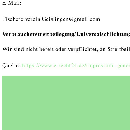
E-Mail:
Fischereiverein.Geislingen@gmail.com
Verbraucher­streit­beilegung/Universal­schlichtung
Wir sind nicht bereit oder verpflichtet, an Streitb
Quelle:
https://www.e-recht24.de/impressum- gener